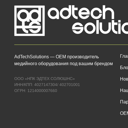
Гла
AdTechSolutions — ОЕМ производитель
медийного оборудования под вашим брендом
Бло
ООО «НПК ЭДТЕХ СОЛЮШНС»
Нов
ИНН/КПП: 4027147304/ 402701001
Наш
ОГРН: 1214000007660
Пар
OEM