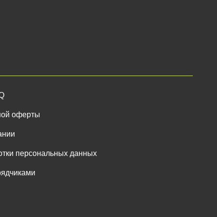
AQ
ной оферты
ании
отки персональных данных
рядчиками