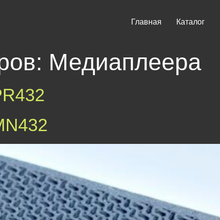
Главная
Каталог
аров:
Медиаплеера
PR432
MN432