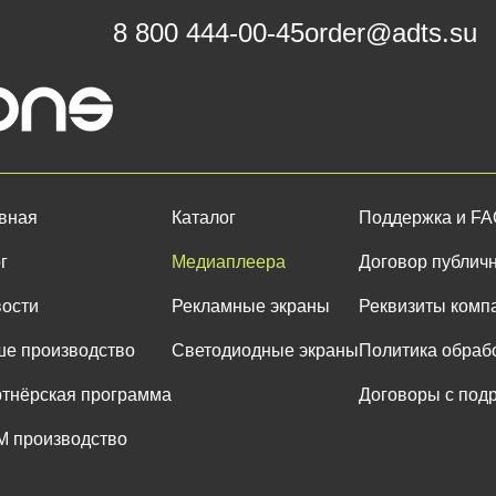
8 800 444-00-45
order@adts.su
вная
Каталог
Поддержка и F
г
Медиаплеера
Договор публич
ости
Рекламные экраны
Реквизиты комп
е производство
Светодиодные экраны
Политика обраб
тнёрская программа
Договоры с под
 производство