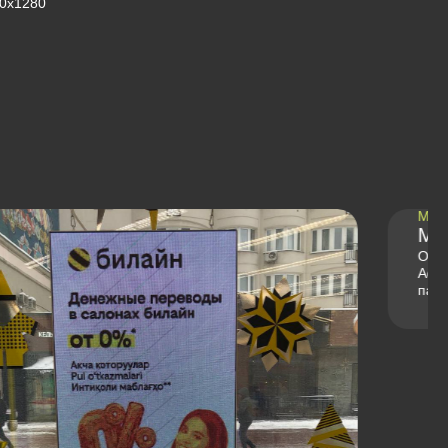
0х1280
МЕДИАПЛЕЕРА
Медиаплеер ADTS PR432
Обновлённая версия медиаплеера ADTS AU216 и
Addreality box c увеличенным объём оперативной
памяти