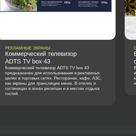
СВЕТОДИОДНЫЕ ЭКРАНЫ
Витринный экран P 3.07
сверхяркий 1280*640 мм
Витринный экран P 3.07 сверхяркий 1280*640 мм
используются для установки в витринах
магазинов с трансляцией видео или изображений
на улицу