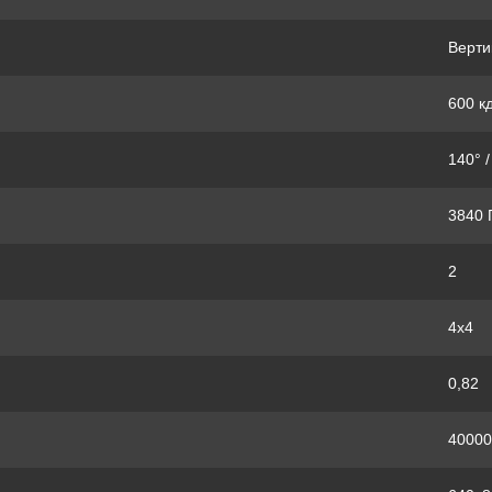
Верти
600 к
140° /
3840 
2
4x4
0,82
40000