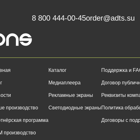
8 800 444-00-45
order@adts.su
вная
Каталог
Поддержка и F
г
Медиаплеера
Договор публич
ости
Рекламные экраны
Реквизиты комп
е производство
Светодиодные экраны
Политика обраб
тнёрская программа
Договоры с под
 производство