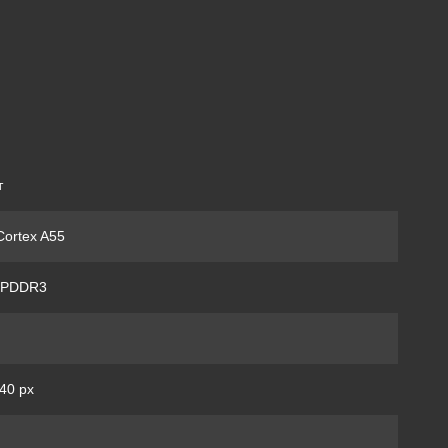
т
ortex A55
LPDDR3
40 px