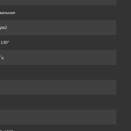
кальная
д/м2
 130°
Гц