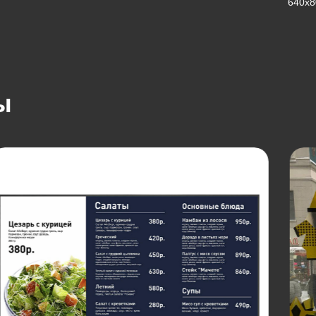
640х8
ы