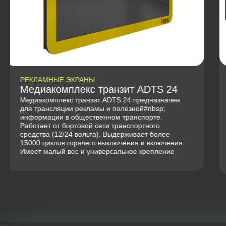
РЕКЛАМНЫЕ ЭКРАНЫ
Коммерческий телевизор
ADTS TV box 43
Коммерческий телевизор ADTS TV box 43
предназначен для использования в рекламных
целях в торговых сетях. Ресторанах, кафе, АЗС,
как экраны для трансляции меню. В отелях и
гостиницах в зонах ресепшн и в местах отдыха
гостей.