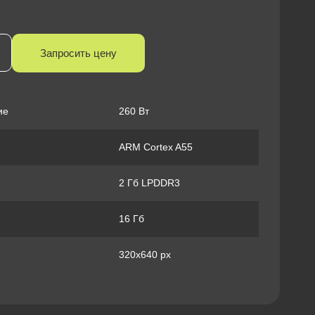
Запросить цену
ие
260 Вт
ARM Cortex A55
2 Гб LPDDR3
16 Гб
320x640 px