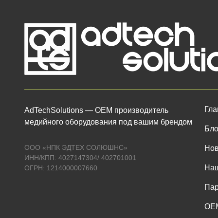
Гла
AdTechSolutions — ОЕМ производитель
медийного оборудования под вашим брендом
Бло
ООО «НПК ЭДТЕХ СОЛЮШНС»
Нов
ИНН/КПП: 4027147304/ 402701001
Наш
ОГРН: 1214000007660
Пар
OEM