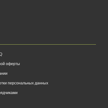
AQ
ной оферты
ании
отки персональных данных
рядчиками