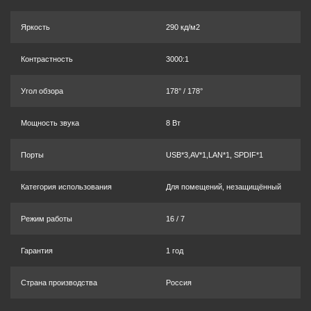
Яркость
290 кд/м2
Контрастность
3000:1
Угол обзора
178° / 178°
Мощность звука
8 Вт
Порты
USB*3,AV*1,LAN*1, SPDIF*1
Категория использования
Для помещений, незащищённый
Режим работы
16 / 7
Гарантия
1 год
Страна производства
Россия