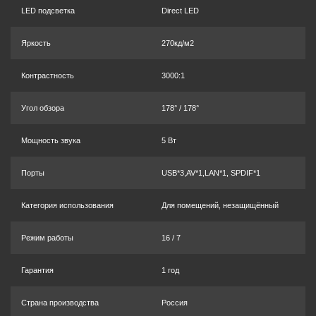
LED подсветка
Direct LED
Яркость
270кд/м2
Контрастность
3000:1
Угол обзора
178° / 178°
Мощность звука
5 Вт
Порты
USB*3,AV*1,LAN*1, SPDIF*1
Категория использования
Для помещений, незащищённый
Режим работы
16 / 7
Гарантия
1 год
Страна производства
Россия