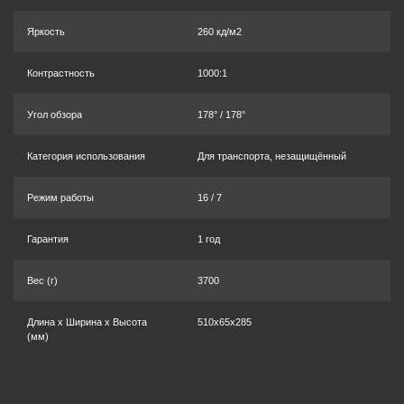
Яркость
260 кд/м2
Контрастность
1000:1
Угол обзора
178° / 178°
Категория использования
Для транспорта, незащищённый
Режим работы
16 / 7
Гарантия
1 год
Вес (г)
3700
Длина x Ширина x Высота
510x65x285
(мм)