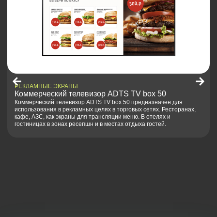
РЕКЛАМНЫЕ ЭКРАНЫ
Медиакомплекс для ритейла ADTS 32
для
Моноблок 32″ со встроенной камерой для установки#nbsp
торанах,
торговых точках с настенным или потолочным крепление
Таргетированные показы и сбор видеоаналитических да
позволяет эффективно использовать экран. Предназнач
показа программатик рекламы. Горизонтальная и вертик
ориентация