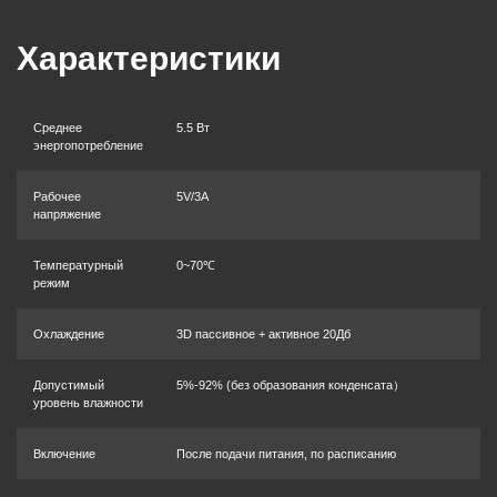
Характеристики
Среднее
5.5 Вт
энергопотребление
Рабочее
5V/3A
напряжение
Температурный
0~70℃
режим
Охлаждение
3D пассивное + активное 20Дб
Допустимый
5%-92% (без образования конденсата）
уровень влажности
Включение
После подачи питания, по расписанию