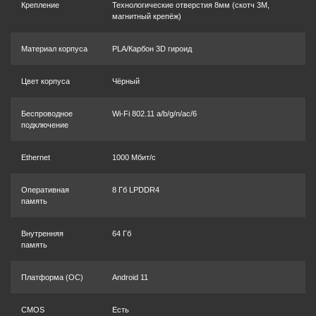
Крепление
Технологические отверстия 8мм (скотч 3M,
магнитный крепёж)
Материал корпуса
PLA/Карбон 3D гироид
Цвет корпуса
Чёрный
Беспроводное
Wi-Fi 802.11 a/b/g/n/ac/6
подключение
Ethernet
1000 Мбит/с
Оперативная
8 Гб LPDDR4
память
Внутренняя
64 Гб
память
Платформа (OC)
Android 11
CMOS
Есть