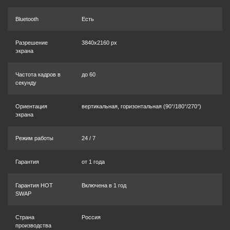
Bluetooth
Есть
Разрешение
3840x2160 px
экрана
Частота кадров в
до 60
секунду
Ориентация
вертикальная, горизонтальная (90°/180°/270°)
экрана
Режим работы
24 / 7
Гарантия
от 1 года
Гарантия HOT
Включена в 1 год
SWAP
Страна
Россия
производства