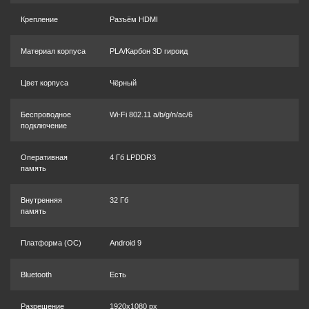
Крепление
Разъём HDMI
Материал корпуса
PLA/Карбон 3D гироид
Цвет корпуса
Чёрный
Беспроводное
Wi-Fi 802.11 a/b/g/n/ac/6
подключение
Оперативная
4 Гб LPDDR3
память
Внутренняя
32 Гб
память
Платформа (OC)
Android 9
Bluetooth
Есть
Разрешение
1920x1080 px