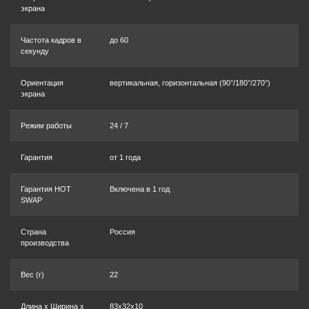
экрана
Частота кадров в
до 60
секунду
Ориентация
вертикальная, горизонтальная (90°/180°/270°)
экрана
Режим работы
24 / 7
Гарантия
от 1 года
Гарантия HOT
Включена в 1 год
SWAP
Страна
Россия
производства
Вес (г)
22
Длина x Ширина x
83x32x10