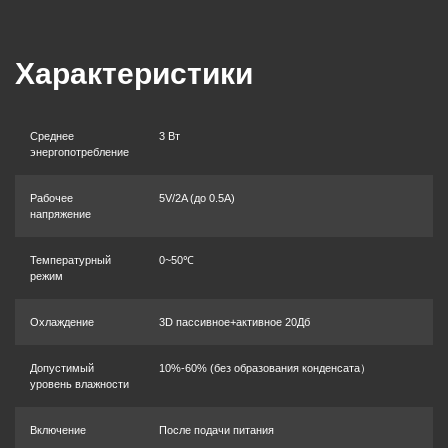
Характеристики
Среднее
3 Вт
энергопотребление
Рабочее
5V/2A (до 0.5A)
напряжение
Температурный
0~50℃
режим
Охлаждение
3D пассивное+активное 20Дб
Допустимый
10%-60% (без образования конденсата）
уровень влажности
Включение
После подачи питания