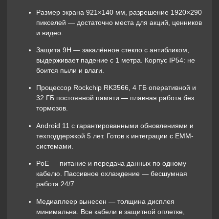
Размер экрана 921×140 мм
, разрешение
1920×290
пикселей
— достаточно места для акций, ценников
и видео.
Защита 9H
— закалённое стекло с антибликом,
выдерживает падение с 1 метра. Корпус IP54: не
боится пыли и влаги.
Процессор Rockchip RK3566
, 4 ГБ оперативной и
32 ГБ постоянной памяти — плавная работа без
тормозов.
Android 11
с гарантированными обновлениями и
техподдержкой 5 лет. Готов к интеграции с EMM-
системами.
PoE
— питание и передача данных по одному
кабелю. Пассивное охлаждение — бесшумная
работа 24/7.
Медиаплеер вынесен
— толщина дисплея
минимальна. Все кабели в защитной оплетке,